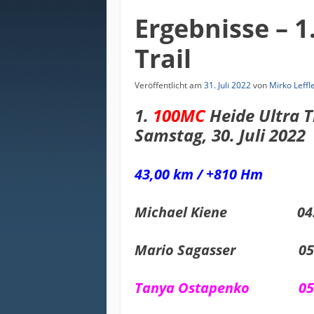
Ergebnisse – 1
Trail
Veröffentlicht am
31. Juli 2022
von
Mirko Leffl
1.
100MC
Heide Ultra T
Samstag, 30. Juli 2022
43,00 km / +810 Hm
Michael Kiene 04:3
Mario Sagasser 05:
Tanya Ostapenko 05: