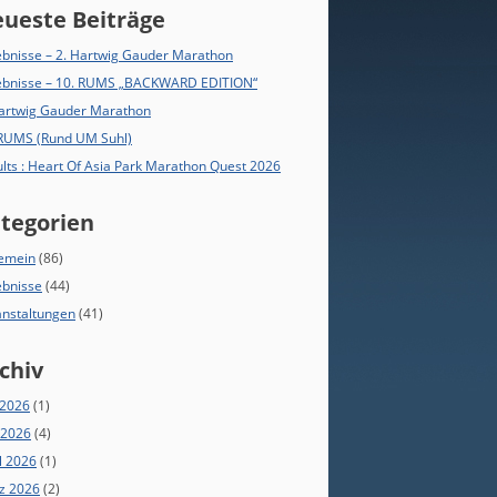
ueste Beiträge
bnisse – 2. Hartwig Gauder Marathon
ebnisse – 10. RUMS „BACKWARD EDITION“
Hartwig Gauder Marathon
 RUMS (Rund UM Suhl)
lts : Heart Of Asia Park Marathon Quest 2026
tegorien
gemein
(86)
ebnisse
(44)
anstaltungen
(41)
chiv
 2026
(1)
 2026
(4)
l 2026
(1)
z 2026
(2)