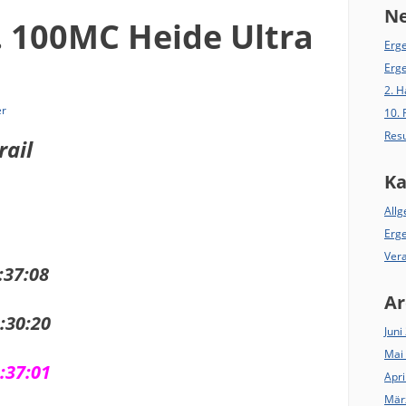
Ne
. 100MC Heide Ultra
Erge
Erg
2. 
er
10.
Resu
rail
Ka
All
Erg
Ver
7:08
Ar
30:20
Juni
Mai
37:01
Apri
Mär