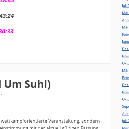
8:45
Juli
Mai
3:24
Apri
Mär
0:33
Feb
Jan
Dez
Nov
Okt
Mär
Feb
 Um Suhl)
Dez
Nov
er
Okt
Sep
Aug
E wettkampforientierte Veranstaltung, sondern
Juli
einstimmung mit der aktuell gültigen Fassung
Mär