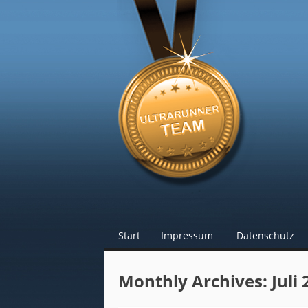
Blog Ultraru
☰
Menu
Start
Impressum
Datenschutz
Skip to content
Monthly Archives:
Juli