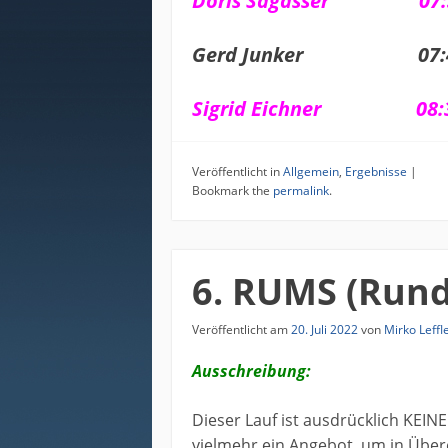
Doris Sagasser 07:3
Gerd Junker 07:4
Sigrid Eichner 08:3
Veröffentlicht in
Allgemein
,
Ergebnisse
|
Bookmark the
permalink
.
6. RUMS (Rund
Veröffentlicht am
20. Juli 2022
von
Mirko Leffl
Ausschreibung:
Dieser Lauf ist ausdrücklich KEIN
vielmehr ein Angebot, um in Über