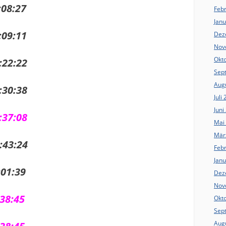
8:27
Feb
Jan
9:11
Dez
Nov
Okt
2:22
Sep
Aug
30:38
Juli
Juni
7:08
Mai
Mär
:43:24
Feb
Jan
1:39
Dez
Nov
8:45
Okt
Sep
Aug