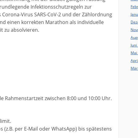
rundlegende Infektionsschutzregeln zur
Feb
 Corona-Virus SARS-CoV-2 und der Zählordnung
Jan
d einen korrekten Marathon als individuelle
Dez
t zu absolvieren.
Nov
Aug
Juni
Mai
Apri
Mär
elle Rahmenstartzeit zwischen 8:00 und 10:00 Uhr.
imit.
los (z.B. per E-Mail oder WhatsApp) bis spätestens