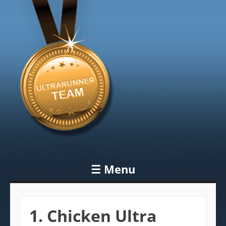
Blog
Ultrarunner
Team
☰
Menu
Skip to content
1. Chicken Ultra