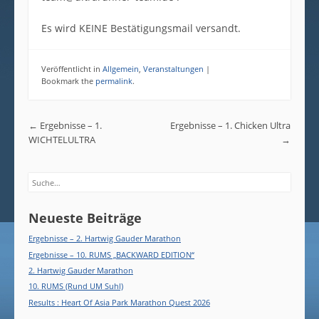
Es wird KEINE Bestätigungsmail versandt.
Veröffentlicht in
Allgemein
,
Veranstaltungen
|
Bookmark the
permalink
.
Post navigation
←
Ergebnisse – 1.
Ergebnisse – 1. Chicken Ultra
WICHTELULTRA
→
Search
Neueste Beiträge
Ergebnisse – 2. Hartwig Gauder Marathon
Ergebnisse – 10. RUMS „BACKWARD EDITION“
2. Hartwig Gauder Marathon
10. RUMS (Rund UM Suhl)
Results : Heart Of Asia Park Marathon Quest 2026