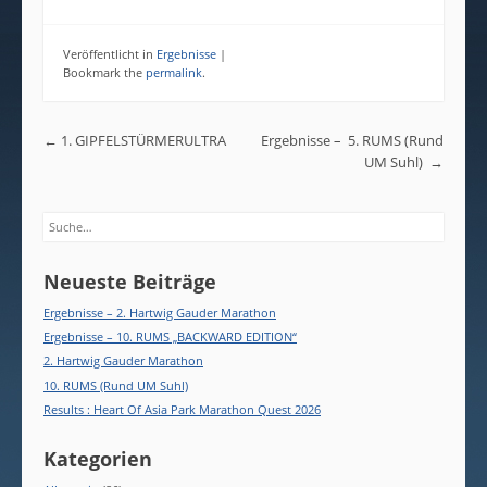
Veröffentlicht in
Ergebnisse
|
Bookmark the
permalink
.
Post navigation
←
1. GIPFELSTÜRMERULTRA
Ergebnisse – 5. RUMS (Rund
UM Suhl)
→
Search
Neueste Beiträge
Ergebnisse – 2. Hartwig Gauder Marathon
Ergebnisse – 10. RUMS „BACKWARD EDITION“
2. Hartwig Gauder Marathon
10. RUMS (Rund UM Suhl)
Results : Heart Of Asia Park Marathon Quest 2026
Kategorien