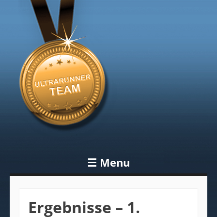
Blog
Ultrarunner
Team
☰
Menu
Skip to content
Ergebnisse – 1.