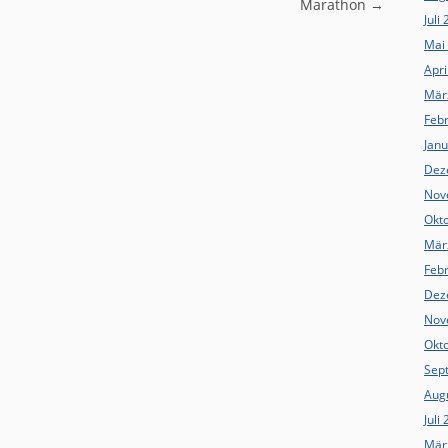
Marathon
→
Juli
Mai
Apri
Mär
Feb
Jan
Dez
Nov
Okt
Mär
Feb
Dez
Nov
Okt
Sep
Aug
Juli
Mär