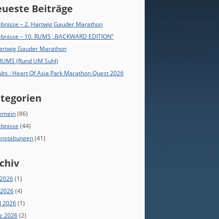
ueste Beiträge
bnisse – 2. Hartwig Gauder Marathon
ebnisse – 10. RUMS „BACKWARD EDITION“
Hartwig Gauder Marathon
 RUMS (Rund UM Suhl)
lts : Heart Of Asia Park Marathon Quest 2026
tegorien
gemein
(86)
ebnisse
(44)
anstaltungen
(41)
chiv
 2026
(1)
 2026
(4)
l 2026
(1)
z 2026
(2)