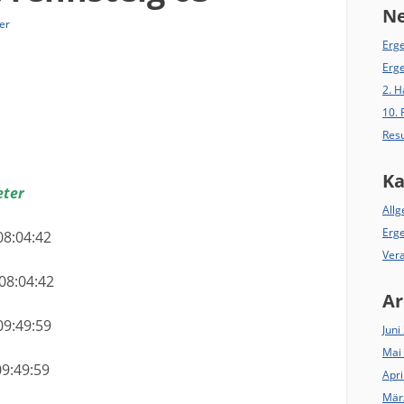
Ne
ler
Erge
nsteig 63
Erg
2. 
10.
Resu
Ka
ter
All
Erg
04:42
Ver
:04:42
Ar
9:59
Juni
Mai
9:59
Apri
Mär