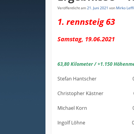
Veröffentlicht am
21. Juni 2021
von
Mirko Leff
1. ren
Samstag, 19.06.2021
63,80
Kilometer /
+1.150
Höhenme
Stefan Hantscher 08:
Christopher Kästner 08
Michael Korn 09:4
Ingolf Löhne 09:4