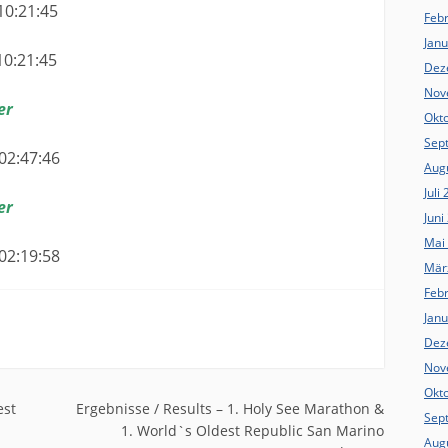
21:45
Feb
Jan
21:45
Dez
Nov
er
Okt
Sep
:47:46
Aug
Juli
er
Juni
Mai
9:58
Mär
Feb
Jan
Dez
Nov
Okt
n
est
Ergebnisse / Results – 1. Holy See Marathon &
Sep
1. World`s Oldest Republic San Marino
Aug