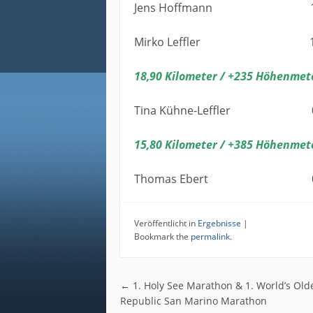
Jens Hoffmann 10:
Mirko Leffler 10:
18,90
Kilometer /
+235
Höhenmet
Tina Kühne-Leffler 02
15,80
Kilometer /
+385
Höhenmet
Thomas Ebert 02:1
Veröffentlicht in
Ergebnisse
|
Bookmark the
permalink
.
Post navigatio
←
1. Holy See Marathon & 1. World’s Old
Republic San Marino Marathon