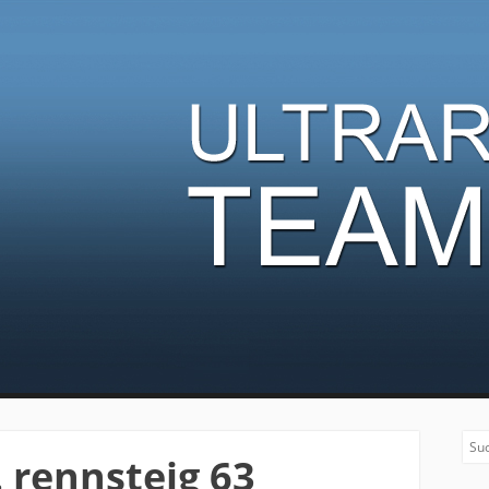
nner Team
Sea
. rennsteig 63