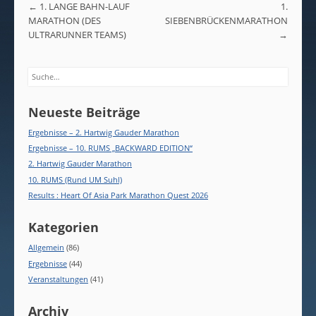
Post navigation
←
1. LANGE BAHN-LAUF
1.
MARATHON (DES
SIEBENBRÜCKENMARATHON
ULTRARUNNER TEAMS)
→
Search
Neueste Beiträge
Ergebnisse – 2. Hartwig Gauder Marathon
Ergebnisse – 10. RUMS „BACKWARD EDITION“
2. Hartwig Gauder Marathon
10. RUMS (Rund UM Suhl)
Results : Heart Of Asia Park Marathon Quest 2026
Kategorien
Allgemein
(86)
Ergebnisse
(44)
Veranstaltungen
(41)
Archiv