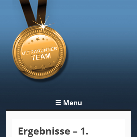
Blog
Ultrarunner
Team
☰
Menu
Skip to content
Ergebnisse – 1.