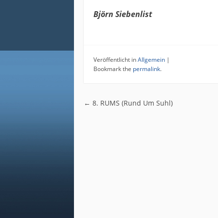
Björn Siebenlist 05
Veröffentlicht in
Allgemein
|
Bookmark the
permalink
.
Post navigatio
←
8. RUMS (Rund Um Suhl)