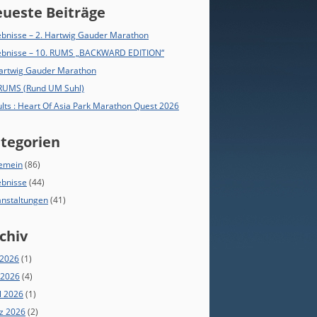
ueste Beiträge
bnisse – 2. Hartwig Gauder Marathon
ebnisse – 10. RUMS „BACKWARD EDITION“
Hartwig Gauder Marathon
 RUMS (Rund UM Suhl)
lts : Heart Of Asia Park Marathon Quest 2026
tegorien
gemein
(86)
ebnisse
(44)
anstaltungen
(41)
chiv
 2026
(1)
 2026
(4)
l 2026
(1)
z 2026
(2)