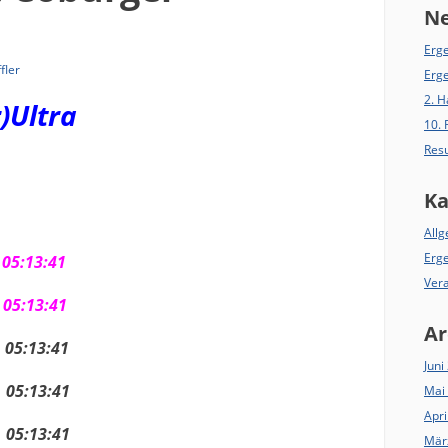
Ne
Erge
fler
Erg
2. 
)Ultra
10.
Resu
Ka
All
Erg
13:41
Ver
13:41
Ar
:13:41
Juni
:13:41
Mai
Apri
:13:41
Mär