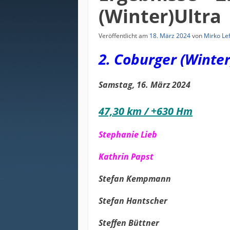
(Winter)Ultra
Veröffentlicht am
18. März 2024
von
Mirko Lef
2. Coburger (Winter
Samstag, 16. März 2024
47,30 km / +630 Hm
Stephanie Lieb 05:
Kathrin Papst 05:
Stefan Kempmann 05
Stefan Hantscher 05
Steffen Büttner 05