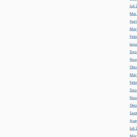
Juli
Mai
Apri
Mär
Feb
Jan
Dez
Nov
Okt
Mär
Feb
Dez
Nov
Okt
Sep
Aug
Juli
Mär