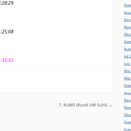
8:29
Feb
Jan
Dez
Nov
5:08
Okt
Sep
Aug
Juli
5:35
Juni
Mai
Mär
Feb
Jan
Dez
n
7. RUMS (Rund UM Suhl)
→
Nov
Okt
Sep
Aug