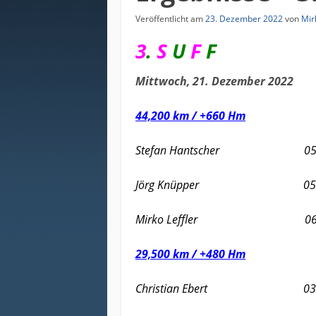
Veröffentlicht am
23. Dezember 2022
von
Mir
3
.
S
U
F
F
Mittwoch, 21. Dezember 2022
44,200 km / +660 Hm
Stefan Hantscher 05:1
Jörg Knüpper 05:1
Mirko Leffler 06:1
29,500 km / +480 Hm
Christian Ebert 03:2