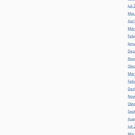
Juli
Mai
Apri
Mär
Feb
Jan
Dez
Nov
Okt
Mär
Feb
Dez
Nov
Okt
Sep
Aug
Juli
Mär