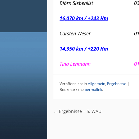
Björn Siebenlist 03:2
16,070 km / +243 Hm
Carsten Weser 01:2
14,350 km / +220 Hm
Tina Lehmann 01:3
Veröffentlicht in
Allgemein
,
Ergebnisse
|
Bookmark the
permalink
.
Post navigatio
←
Ergebnisse – 5. WAU