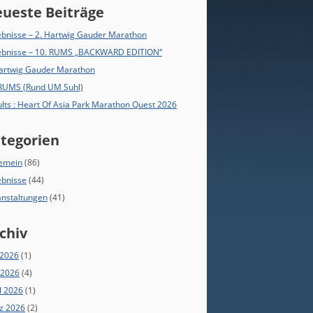
ueste Beiträge
bnisse – 2. Hartwig Gauder Marathon
ebnisse – 10. RUMS „BACKWARD EDITION“
Hartwig Gauder Marathon
 RUMS (Rund UM Suhl)
lts : Heart Of Asia Park Marathon Quest 2026
tegorien
gemein
(86)
ebnisse
(44)
anstaltungen
(41)
chiv
 2026
(1)
 2026
(4)
l 2026
(1)
z 2026
(2)