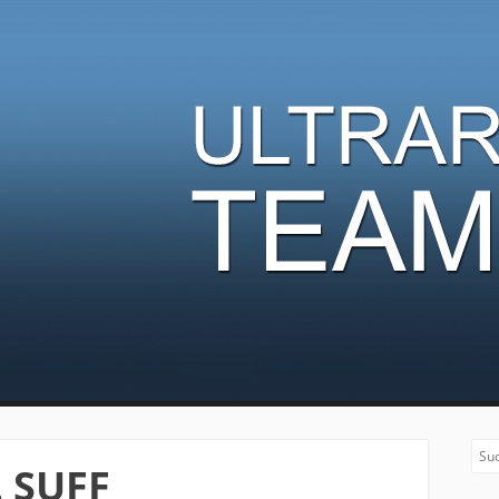
nner Team
Sea
. SUFF