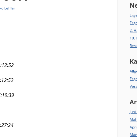
Ne
ko Leffler
Erge
Erg
2. 
10.
Resu
Ka
2:52
All
Erg
2:52
Ver
9:39
Ar
Juni
Mai
7:24
Apri
Mär