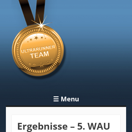
Blog
Ultrarunner
Team
☰
Menu
Skip to content
Ergebnisse – 5. WAU