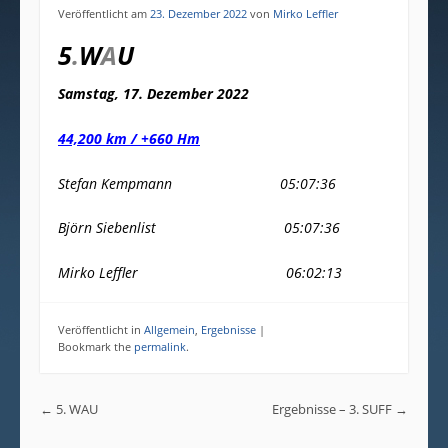
Veröffentlicht am
23. Dezember 2022
von
Mirko Leffler
5
.
W
A
U
Samstag, 17. Dezember 2022
44,200 km / +660 Hm
Stefan Kempmann 05:07:36
Björn Siebenlist 05:07:36
Mirko Leffler 06:02:13
Veröffentlicht in
Allgemein
,
Ergebnisse
|
Bookmark the
permalink
.
Post navigation
←
5. WAU
Ergebnisse – 3. SUFF
→